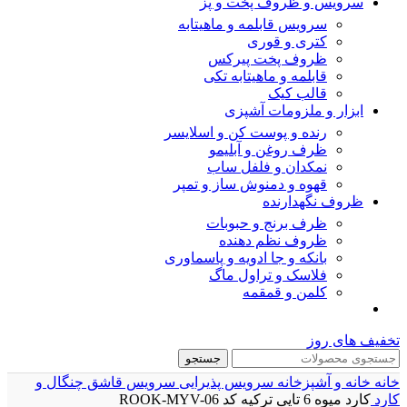
سرویس و ظروف پخت و پز
سرویس قابلمه و ماهیتابه
کتری و قوری
ظروف پخت پیرکس
قابلمه و ماهیتابه تکی
قالب کیک
ابزار و ملزومات آشپزی
رنده و پوست کن و اسلایسر
ظرف روغن و آبلیمو
نمکدان و فلفل ساب
قهوه و دمنوش ساز و تمپر
ظروف نگهدارنده
ظرف برنج و حبوبات
ظروف نظم دهنده
بانکه و جا ادویه و پاسماوری
فلاسک و تراول ماگ
کلمن و قمقمه
تخفیف های روز
جستجو
خانه
خانه و آشپزخانه
سرویس پذیرایی
سرویس قاشق چنگال و
کارد
کارد میوه 6 تایی ترکیه کد ROOK-MYV-06