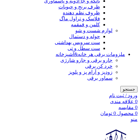
بانکه و جا ادویه و پاسماوری
ظرف برنج و حبوبات
ظروف نظم دهنده
فلاسک و تراول ماگ
کلمن و قمقمه
لوازم شست و شو
حوله و دستمال
ست سرویس بهداشتی
ست سطل و تی
ملزومات برقی هر خانه&آشپزخانه
جارو برقی و جارو شارژی
خرد کن برقی
زودپز و آرام پز و پلوپز
سماور برقی
جستجو
ورود / ثبت نام
0
علاقه مندی
0
مقایسه
0
محصول
0
تومان
منو