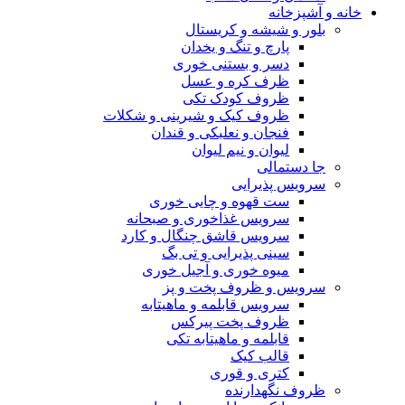
خانه و آشپزخانه
بلور و شیشه و کریستال
پارچ و تنگ و یخدان
دسر و بستنی خوری
ظرف کره و عسل
ظروف کودک تکی
ظروف کیک و شیرینی و شکلات
فنجان و نعلبکی و قندان
لیوان و نیم لیوان
جا دستمالی
سرویس پذیرایی
ست قهوه و چایی خوری
سرویس غذاخوری و صبحانه
سرویس قاشق چنگال و کارد
سینی پذیرایی و تی بگ
میوه خوری و آجیل خوری
سرویس و ظروف پخت و پز
سرویس قابلمه و ماهیتابه
ظروف پخت پیرکس
قابلمه و ماهیتابه تکی
قالب کیک
کتری و قوری
ظروف نگهدارنده