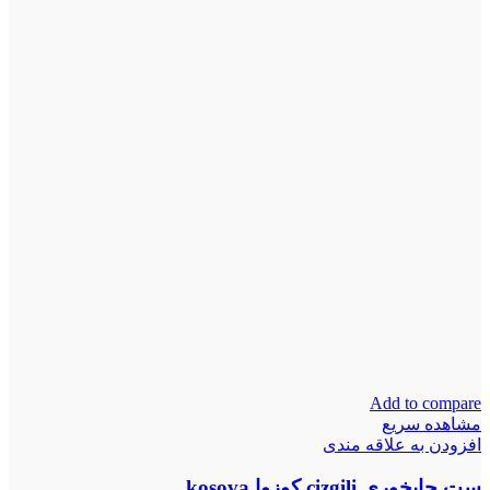
Add to compare
مشاهده سریع
افزودن به علاقه مندی
ست چایخوری cizgili کوزوا kosova