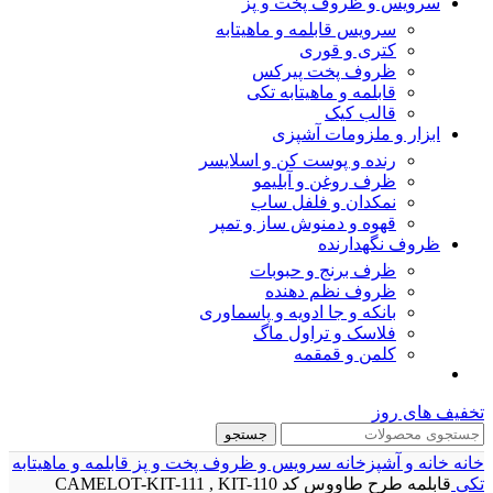
سرویس و ظروف پخت و پز
سرویس قابلمه و ماهیتابه
کتری و قوری
ظروف پخت پیرکس
قابلمه و ماهیتابه تکی
قالب کیک
ابزار و ملزومات آشپزی
رنده و پوست کن و اسلایسر
ظرف روغن و آبلیمو
نمکدان و فلفل ساب
قهوه و دمنوش ساز و تمپر
ظروف نگهدارنده
ظرف برنج و حبوبات
ظروف نظم دهنده
بانکه و جا ادویه و پاسماوری
فلاسک و تراول ماگ
کلمن و قمقمه
تخفیف های روز
جستجو
خانه
خانه و آشپزخانه
سرویس و ظروف پخت و پز
قابلمه و ماهیتابه
تکی
قابلمه طرح طاووس کد CAMELOT-KIT-111 , KIT-110