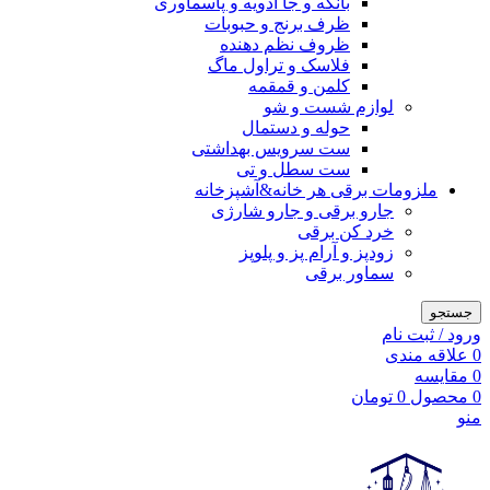
بانکه و جا ادویه و پاسماوری
ظرف برنج و حبوبات
ظروف نظم دهنده
فلاسک و تراول ماگ
کلمن و قمقمه
لوازم شست و شو
حوله و دستمال
ست سرویس بهداشتی
ست سطل و تی
ملزومات برقی هر خانه&آشپزخانه
جارو برقی و جارو شارژی
خرد کن برقی
زودپز و آرام پز و پلوپز
سماور برقی
جستجو
ورود / ثبت نام
0
علاقه مندی
0
مقایسه
0
محصول
0
تومان
منو