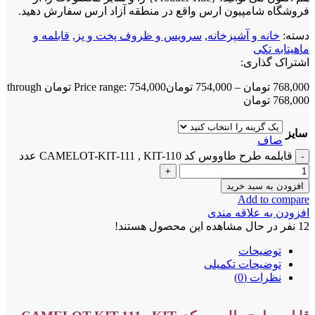
فروشگاه شامپیون ارس واقع در منطقه آزاد ارس سفارش دهید.
دسته:
خانه و آشپزخانه
,
سرویس و ظروف پخت و پز
,
قابلمه و
ماهیتابه تکی
اشتراک گذاری:
768,000
تومان
–
754,000
تومان
Price range: 754,000 تومان through
768,000 تومان
سایز
صاف
قابلمه طرح طاووس کد CAMELOT-KIT-111 , KIT-110 عدد
افزودن به سبد خرید
Add to compare
افزودن به علاقه مندی
12
نفر در حال مشاهده این محصول هستند!
توضیحات
توضیحات تکمیلی
نظرات (0)