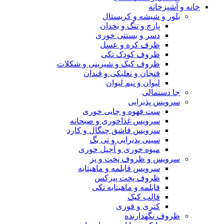
خانه و آشپزخانه
بلور و شیشه و کریستال
پارچ و تنگ و یخدان
دسر و بستنی خوری
ظرف کره و عسل
ظروف کودک تکی
ظروف کیک و شیرینی و شکلات
فنجان و نعلبکی و قندان
لیوان و نیم لیوان
جا دستمالی
سرویس پذیرایی
ست قهوه و چایی خوری
سرویس غذاخوری و صبحانه
سرویس قاشق چنگال و کارد
سینی پذیرایی و تی بگ
میوه خوری و آجیل خوری
سرویس و ظروف پخت و پز
سرویس قابلمه و ماهیتابه
ظروف پخت پیرکس
قابلمه و ماهیتابه تکی
قالب کیک
کتری و قوری
ظروف نگهدارنده