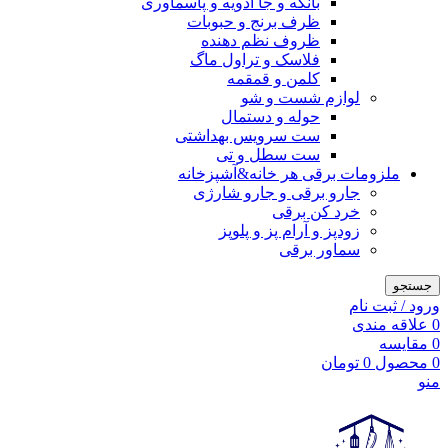
بانکه و جا ادویه و پاسماوری
ظرف برنج و حبوبات
ظروف نظم دهنده
فلاسک و تراول ماگ
کلمن و قمقمه
لوازم شست و شو
حوله و دستمال
ست سرویس بهداشتی
ست سطل و تی
ملزومات برقی هر خانه&آشپزخانه
جارو برقی و جارو شارژی
خرد کن برقی
زودپز و آرام پز و پلوپز
سماور برقی
جستجو
ورود / ثبت نام
0
علاقه مندی
0
مقایسه
0
محصول
0
تومان
منو