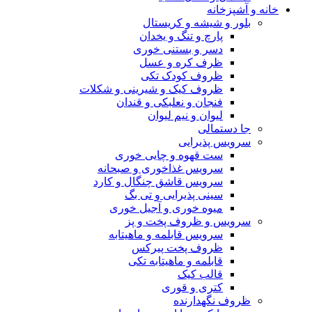
خانه و آشپزخانه
بلور و شیشه و کریستال
پارچ و تنگ و یخدان
دسر و بستنی خوری
ظرف کره و عسل
ظروف کودک تکی
ظروف کیک و شیرینی و شکلات
فنجان و نعلبکی و قندان
لیوان و نیم لیوان
جا دستمالی
سرویس پذیرایی
ست قهوه و چایی خوری
سرویس غذاخوری و صبحانه
سرویس قاشق چنگال و کارد
سینی پذیرایی و تی بگ
میوه خوری و آجیل خوری
سرویس و ظروف پخت و پز
سرویس قابلمه و ماهیتابه
ظروف پخت پیرکس
قابلمه و ماهیتابه تکی
قالب کیک
کتری و قوری
ظروف نگهدارنده