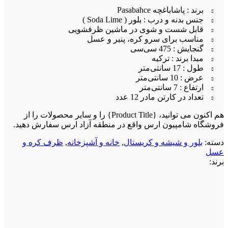
برند : پاشاباغچه Pasabahce
جنس بدنه و درب : بلور ( Soda Lime )
قابل شست و شوی در ماشین ظرفشویی
مناسب برای سرو کره، پنیر و عسل
گنجایش : 475 سی‌سی
مبدا برند : ترکیه
طول : 17 سانتی‌متر
عرض : 10 سانتی‌متر
ارتفاع : 7 سانتی‌متر
تعداد در کارتن مادر 12 عدد
هم اکنون می توانید، {Product Title} را و سایر محصولات را از
فروشگاه شامپیون ارس واقع در منطقه آزاد ارس سفارش دهید.
دسته:
بلور و شیشه و کریستال
,
خانه و آشپزخانه
,
ظرف کره و
عسل
برند: