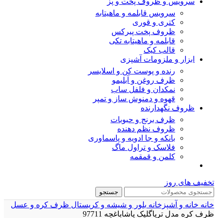
سرویس و ظروف پخت و پز
سرویس قابلمه و ماهیتابه
کتری و قوری
ظروف پخت پیرکس
قابلمه و ماهیتابه تکی
قالب کیک
ابزار و ملزومات آشپزی
رنده و پوست کن و اسلایسر
ظرف روغن و آبلیمو
نمکدان و فلفل ساب
قهوه و دمنوش ساز و تمپر
ظروف نگهدارنده
ظرف برنج و حبوبات
ظروف نظم دهنده
بانکه و جا ادویه و پاسماوری
فلاسک و تراول ماگ
کلمن و قمقمه
تخفیف های روز
جستجو
خانه
خانه و آشپزخانه
بلور و شیشه و کریستال
ظرف کره و عسل
ظرف کره مدل تریاگلیک پاشاباغچه 97711