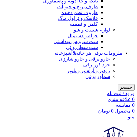
بانکه و جا ادویه و پاسماوری
ظرف برنج و حبوبات
ظروف نظم دهنده
فلاسک و تراول ماگ
کلمن و قمقمه
لوازم شست و شو
حوله و دستمال
ست سرویس بهداشتی
ست سطل و تی
ملزومات برقی هر خانه&آشپزخانه
جارو برقی و جارو شارژی
خرد کن برقی
زودپز و آرام پز و پلوپز
سماور برقی
جستجو
ورود / ثبت نام
0
علاقه مندی
0
مقایسه
0
محصول
0
تومان
منو