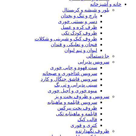
خانه و آشپزخانه
بلور و شیشه و کریستال
پارچ و تنگ و یخدان
دسر و بستنی خوری
ظرف کره و عسل
ظروف کودک تکی
ظروف کیک و شیرینی و شکلات
فنجان و نعلبکی و قندان
لیوان و نیم لیوان
جا دستمالی
سرویس پذیرایی
ست قهوه و چایی خوری
سرویس غذاخوری و صبحانه
سرویس قاشق چنگال و کارد
سینی پذیرایی و تی بگ
میوه خوری و آجیل خوری
سرویس و ظروف پخت و پز
سرویس قابلمه و ماهیتابه
ظروف پخت پیرکس
قابلمه و ماهیتابه تکی
قالب کیک
کتری و قوری
ظروف نگهدارنده