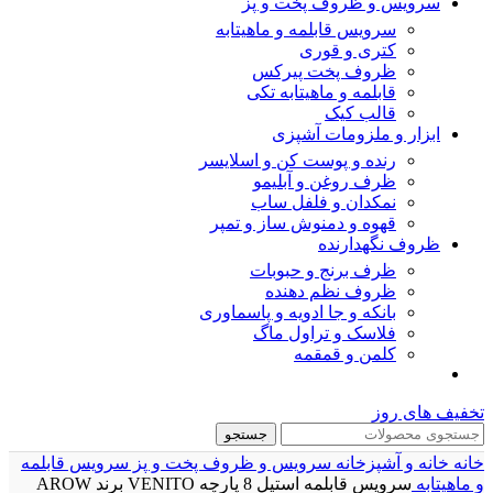
سرویس و ظروف پخت و پز
سرویس قابلمه و ماهیتابه
کتری و قوری
ظروف پخت پیرکس
قابلمه و ماهیتابه تکی
قالب کیک
ابزار و ملزومات آشپزی
رنده و پوست کن و اسلایسر
ظرف روغن و آبلیمو
نمکدان و فلفل ساب
قهوه و دمنوش ساز و تمپر
ظروف نگهدارنده
ظرف برنج و حبوبات
ظروف نظم دهنده
بانکه و جا ادویه و پاسماوری
فلاسک و تراول ماگ
کلمن و قمقمه
تخفیف های روز
جستجو
خانه
خانه و آشپزخانه
سرویس و ظروف پخت و پز
سرویس قابلمه
و ماهیتابه
سرویس قابلمه استیل 8 پارچه VENITO برند AROW