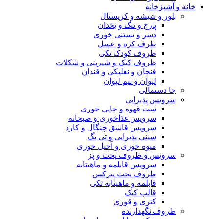
خانه و آشپزخانه
بلور و شیشه و کریستال
پارچ و تنگ و یخدان
دسر و بستنی خوری
ظرف کره و عسل
ظروف کودک تکی
ظروف کیک و شیرینی و شکلات
فنجان و نعلبکی و قندان
لیوان و نیم لیوان
جا دستمالی
سرویس پذیرایی
ست قهوه و چایی خوری
سرویس غذاخوری و صبحانه
سرویس قاشق چنگال و کارد
سینی پذیرایی و تی بگ
میوه خوری و آجیل خوری
سرویس و ظروف پخت و پز
سرویس قابلمه و ماهیتابه
ظروف پخت پیرکس
قابلمه و ماهیتابه تکی
قالب کیک
کتری و قوری
ظروف نگهدارنده