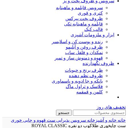
سرویس و ظروف پخت و پز
سرویس قابلمه و ماهیتابه
کتری و قوری
ظروف پخت پیرکس
قابلمه و ماهیتابه تکی
قالب کیک
ابزار و ملزومات آشپزی
رنده و پوست کن و اسلایسر
ظرف روغن و آبلیمو
نمکدان و فلفل ساب
قهوه و دمنوش ساز و تمپر
ظروف نگهدارنده
ظرف برنج و حبوبات
ظروف نظم دهنده
بانکه و جا ادویه و پاسماوری
فلاسک و تراول ماگ
کلمن و قمقمه
تخفیف های روز
جستجو
خانه
خانه و آشپزخانه
سرویس پذیرایی
ست قهوه و چایی خوری
ست چایخوری طلاکوب دو نفره ROYAL CLASSIC