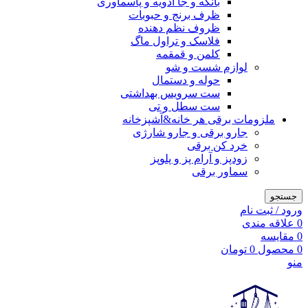
بانکه و جا ادویه و پاسماوری
ظرف برنج و حبوبات
ظروف نظم دهنده
فلاسک و تراول ماگ
کلمن و قمقمه
لوازم شست و شو
حوله و دستمال
ست سرویس بهداشتی
ست سطل و تی
ملزومات برقی هر خانه&آشپزخانه
جارو برقی و جارو شارژی
خرد کن برقی
زودپز و آرام پز و پلوپز
سماور برقی
جستجو
ورود / ثبت نام
0
علاقه مندی
0
مقایسه
0
محصول
0
تومان
منو