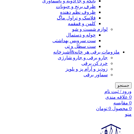
بانکه و جا ادویه و پاسماوری
ظرف برنج و حبوبات
ظروف نظم دهنده
فلاسک و تراول ماگ
کلمن و قمقمه
لوازم شست و شو
حوله و دستمال
ست سرویس بهداشتی
ست سطل و تی
ملزومات برقی هر خانه&آشپزخانه
جارو برقی و جارو شارژی
خرد کن برقی
زودپز و آرام پز و پلوپز
سماور برقی
جستجو
ورود / ثبت نام
0
علاقه مندی
0
مقایسه
0
محصول
0
تومان
منو