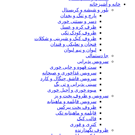
خانه و آشپزخانه
بلور و شیشه و کریستال
پارچ و تنگ و یخدان
دسر و بستنی خوری
ظرف کره و عسل
ظروف کودک تکی
ظروف کیک و شیرینی و شکلات
فنجان و نعلبکی و قندان
لیوان و نیم لیوان
جا دستمالی
سرویس پذیرایی
ست قهوه و چایی خوری
سرویس غذاخوری و صبحانه
سرویس قاشق چنگال و کارد
سینی پذیرایی و تی بگ
میوه خوری و آجیل خوری
سرویس و ظروف پخت و پز
سرویس قابلمه و ماهیتابه
ظروف پخت پیرکس
قابلمه و ماهیتابه تکی
قالب کیک
کتری و قوری
ظروف نگهدارنده