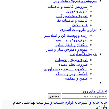
سرویس و ظروف پخت و پز
سرویس قابلمه و ماهیتابه
کتری و قوری
ظروف پخت پیرکس
قابلمه و ماهیتابه تکی
قالب کیک
ابزار و ملزومات آشپزی
رنده و پوست کن و اسلایسر
ظرف روغن و آبلیمو
نمکدان و فلفل ساب
قهوه و دمنوش ساز و تمپر
ظروف نگهدارنده
ظرف برنج و حبوبات
ظروف نظم دهنده
بانکه و جا ادویه و پاسماوری
فلاسک و تراول ماگ
کلمن و قمقمه
تخفیف های روز
جستجو
خانه
خانه و آشپزخانه
لوازم شست و شو
ست بهداشتی حمام
وارداتی