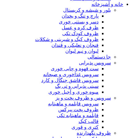
خانه و آشپزخانه
بلور و شیشه و کریستال
پارچ و تنگ و یخدان
دسر و بستنی خوری
ظرف کره و عسل
ظروف کودک تکی
ظروف کیک و شیرینی و شکلات
فنجان و نعلبکی و قندان
لیوان و نیم لیوان
جا دستمالی
سرویس پذیرایی
ست قهوه و چایی خوری
سرویس غذاخوری و صبحانه
سرویس قاشق چنگال و کارد
سینی پذیرایی و تی بگ
میوه خوری و آجیل خوری
سرویس و ظروف پخت و پز
سرویس قابلمه و ماهیتابه
ظروف پخت پیرکس
قابلمه و ماهیتابه تکی
قالب کیک
کتری و قوری
ظروف نگهدارنده