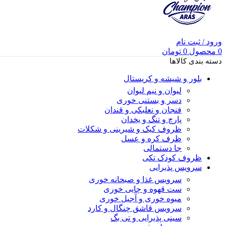
ورود / ثبت نام
0
محصول
0
تومان
دسته بندی کالاها
بلور و شیشه و کریستال
لیوان و نیم لیوان
دسر و بستنی خوری
فنجان و نعلبکی و قندان
پارچ و تنگ و یخدان
ظروف کیک و شیرینی و شکلات
ظرف کره و عسل
جا دستمالی
ظروف کودک تکی
سرویس پذیرایی
سرویس غذا و صبحانه خوری
ست قهوه و چایی خوری
میوه خوری و آجیل خوری
سرویس قاشق چنگال و کارد
سینی پذیرایی و تی بگ