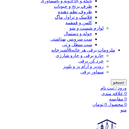
بانکه و جا ادویه و پاسماوری
ظرف برنج و حبوبات
ظروف نظم دهنده
فلاسک و تراول ماگ
کلمن و قمقمه
لوازم شست و شو
حوله و دستمال
ست سرویس بهداشتی
ست سطل و تی
ملزومات برقی هر خانه&آشپزخانه
جارو برقی و جارو شارژی
خرد کن برقی
زودپز و آرام پز و پلوپز
سماور برقی
جستجو
ورود / ثبت نام
0
علاقه مندی
0
مقایسه
0
محصول
0
تومان
منو