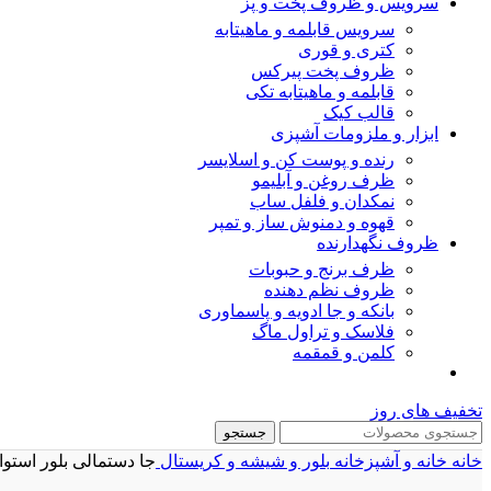
سرویس و ظروف پخت و پز
سرویس قابلمه و ماهیتابه
کتری و قوری
ظروف پخت پیرکس
قابلمه و ماهیتابه تکی
قالب کیک
ابزار و ملزومات آشپزی
رنده و پوست کن و اسلایسر
ظرف روغن و آبلیمو
نمکدان و فلفل ساب
قهوه و دمنوش ساز و تمپر
ظروف نگهدارنده
ظرف برنج و حبوبات
ظروف نظم دهنده
بانکه و جا ادویه و پاسماوری
فلاسک و تراول ماگ
کلمن و قمقمه
تخفیف های روز
جستجو
خانه
خانه و آشپزخانه
بلور و شیشه و کریستال
جا دستمالی بلور استوانه ای 