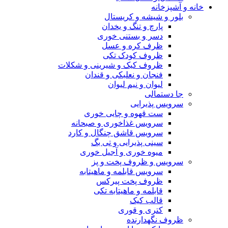
خانه و آشپزخانه
بلور و شیشه و کریستال
پارچ و تنگ و یخدان
دسر و بستنی خوری
ظرف کره و عسل
ظروف کودک تکی
ظروف کیک و شیرینی و شکلات
فنجان و نعلبکی و قندان
لیوان و نیم لیوان
جا دستمالی
سرویس پذیرایی
ست قهوه و چایی خوری
سرویس غذاخوری و صبحانه
سرویس قاشق چنگال و کارد
سینی پذیرایی و تی بگ
میوه خوری و آجیل خوری
سرویس و ظروف پخت و پز
سرویس قابلمه و ماهیتابه
ظروف پخت پیرکس
قابلمه و ماهیتابه تکی
قالب کیک
کتری و قوری
ظروف نگهدارنده