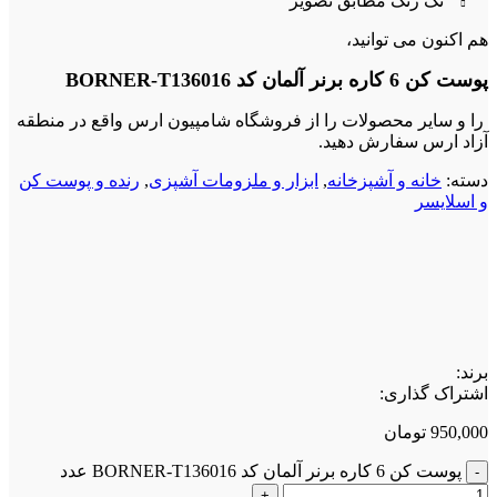
تک رنگ مطابق تصویر
هم اکنون می توانید،
پوست کن 6 کاره برنر آلمان کد BORNER-T136016
را و سایر محصولات را از فروشگاه شامپیون ارس واقع در منطقه
آزاد ارس سفارش دهید.
دسته:
خانه و آشپزخانه
,
ابزار و ملزومات آشپزی
,
رنده و پوست کن
و اسلایسر
برند:
اشتراک گذاری:
950,000
تومان
پوست کن 6 کاره برنر آلمان کد BORNER-T136016 عدد