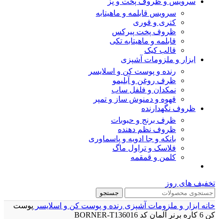
سرویس و ظروف پخت و پز
سرویس قابلمه و ماهیتابه
کتری و قوری
ظروف پخت پیرکس
قابلمه و ماهیتابه تکی
قالب کیک
ابزار و ملزومات آشپزی
رنده و پوست کن و اسلایسر
ظرف روغن و آبلیمو
نمکدان و فلفل ساب
قهوه و دمنوش ساز و تمپر
ظروف نگهدارنده
ظرف برنج و حبوبات
ظروف نظم دهنده
بانکه و جا ادویه و پاسماوری
فلاسک و تراول ماگ
کلمن و قمقمه
تخفیف های روز
جستجو
خانه
ابزار و ملزومات آشپزی
رنده و پوست کن و اسلایسر
پوست
کن 6 کاره برنر آلمان کد BORNER-T136016