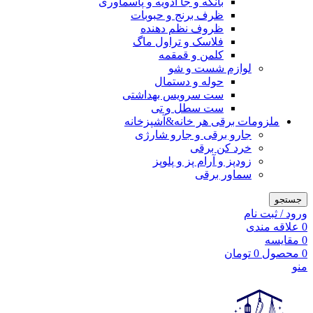
بانکه و جا ادویه و پاسماوری
ظرف برنج و حبوبات
ظروف نظم دهنده
فلاسک و تراول ماگ
کلمن و قمقمه
لوازم شست و شو
حوله و دستمال
ست سرویس بهداشتی
ست سطل و تی
ملزومات برقی هر خانه&آشپزخانه
جارو برقی و جارو شارژی
خرد کن برقی
زودپز و آرام پز و پلوپز
سماور برقی
جستجو
ورود / ثبت نام
0
علاقه مندی
0
مقایسه
0
محصول
0
تومان
منو