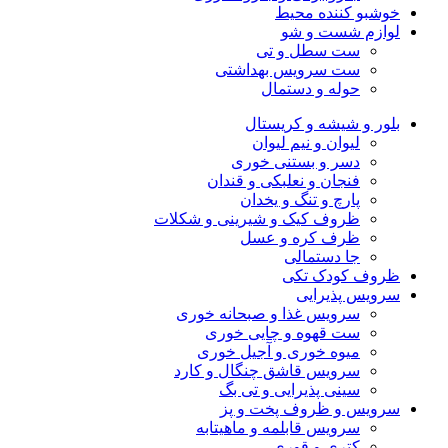
خوشبو کننده محیط
لوازم شست و شو
ست سطل و تی
ست سرویس بهداشتی
حوله و دستمال
بلور و شیشه و کریستال
لیوان و نیم لیوان
دسر و بستنی خوری
فنجان و نعلبکی و قندان
پارچ و تنگ و یخدان
ظروف کیک و شیرینی و شکلات
ظرف کره و عسل
جا دستمالی
ظروف کودک تکی
سرویس پذیرایی
سرویس غذا و صبحانه خوری
ست قهوه و چایی خوری
میوه خوری و آجیل خوری
سرویس قاشق چنگال و کارد
سینی پذیرایی و تی بگ
سرویس و ظروف پخت و پز
سرویس قابلمه و ماهیتابه
کتری و قوری