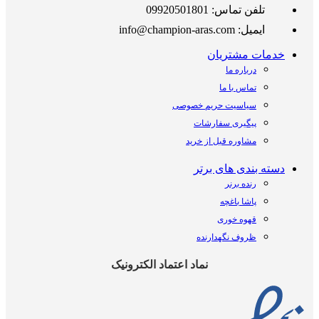
تلفن تماس: 09920501801
ایمیل: info@champion-aras.com
خدمات مشتریان
درباره ما
تماس با ما
سیاسیت حریم خصوصی
پیگیری سفارشات
مشاوره قبل از خرید
دسته بندی های برتر
رنده برنر
پاشا باغچه
قهوه خوری
ظروف نگهدارنده
نماد اعتماد الکترونیک