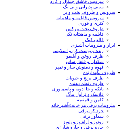
سرویس قاشق چنگال و کارد
سینی پذیرایی و تی بگ
سرویس و ظروف پخت و پز
سرویس قابلمه و ماهیتابه
کتری و قوری
ظروف پخت پیرکس
قابلمه و ماهیتابه تکی
قالب کیک
ابزار و ملزومات آشپزی
رنده و پوست کن و اسلایسر
ظرف روغن و آبلیمو
نمکدان و فلفل ساب
قهوه و دمنوش ساز و تمپر
ظروف نگهدارنده
ظرف برنج و حبوبات
ظروف نظم دهنده
بانکه و جا ادویه و پاسماوری
فلاسک و تراول ماگ
کلمن و قمقمه
ملزومات برقی هر خانه&آشپزخانه
خرد کن برقی
سماور برقی
زودپز و آرام پز و پلوپز
جارو برقی و جارو شارژی