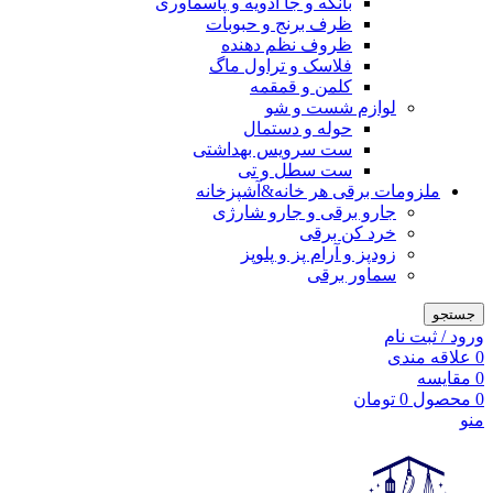
بانکه و جا ادویه و پاسماوری
ظرف برنج و حبوبات
ظروف نظم دهنده
فلاسک و تراول ماگ
کلمن و قمقمه
لوازم شست و شو
حوله و دستمال
ست سرویس بهداشتی
ست سطل و تی
ملزومات برقی هر خانه&آشپزخانه
جارو برقی و جارو شارژی
خرد کن برقی
زودپز و آرام پز و پلوپز
سماور برقی
جستجو
ورود / ثبت نام
0
علاقه مندی
0
مقایسه
0
محصول
0
تومان
منو