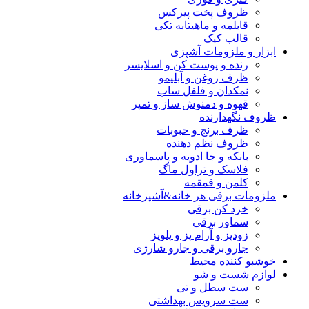
ظروف پخت پیرکس
قابلمه و ماهیتابه تکی
قالب کیک
ابزار و ملزومات آشپزی
رنده و پوست کن و اسلایسر
ظرف روغن و آبلیمو
نمکدان و فلفل ساب
قهوه و دمنوش ساز و تمپر
ظروف نگهدارنده
ظرف برنج و حبوبات
ظروف نظم دهنده
بانکه و جا ادویه و پاسماوری
فلاسک و تراول ماگ
کلمن و قمقمه
ملزومات برقی هر خانه&آشپزخانه
خرد کن برقی
سماور برقی
زودپز و آرام پز و پلوپز
جارو برقی و جارو شارژی
خوشبو کننده محیط
لوازم شست و شو
ست سطل و تی
ست سرویس بهداشتی