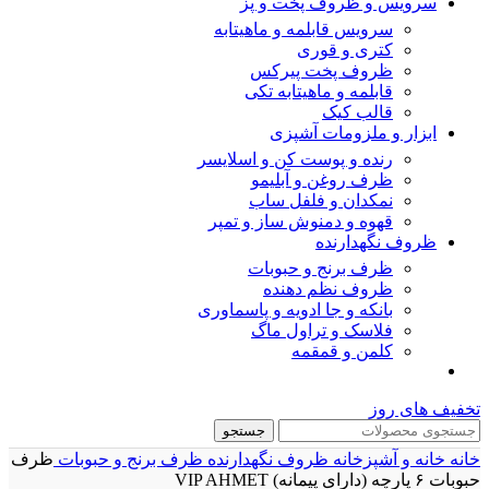
سرویس و ظروف پخت و پز
سرویس قابلمه و ماهیتابه
کتری و قوری
ظروف پخت پیرکس
قابلمه و ماهیتابه تکی
قالب کیک
ابزار و ملزومات آشپزی
رنده و پوست کن و اسلایسر
ظرف روغن و آبلیمو
نمکدان و فلفل ساب
قهوه و دمنوش ساز و تمپر
ظروف نگهدارنده
ظرف برنج و حبوبات
ظروف نظم دهنده
بانکه و جا ادویه و پاسماوری
فلاسک و تراول ماگ
کلمن و قمقمه
تخفیف های روز
جستجو
خانه
خانه و آشپزخانه
ظروف نگهدارنده
ظرف برنج و حبوبات
ظرف
حبوبات ۶ پارچه (دارای پیمانه) VIP AHMET