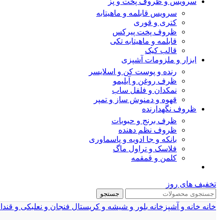
سرویس و ظروف پخت و پز
سرویس قابلمه و ماهیتابه
کتری و قوری
ظروف پخت پیرکس
قابلمه و ماهیتابه تکی
قالب کیک
ابزار و ملزومات آشپزی
رنده و پوست کن و اسلایسر
ظرف روغن و آبلیمو
نمکدان و فلفل ساب
قهوه و دمنوش ساز و تمپر
ظروف نگهدارنده
ظرف برنج و حبوبات
ظروف نظم دهنده
بانکه و جا ادویه و پاسماوری
فلاسک و تراول ماگ
کلمن و قمقمه
تخفیف های روز
جستجو
خانه
خانه و آشپزخانه
بلور و شیشه و کریستال
فنجان و نعلبکی و قند