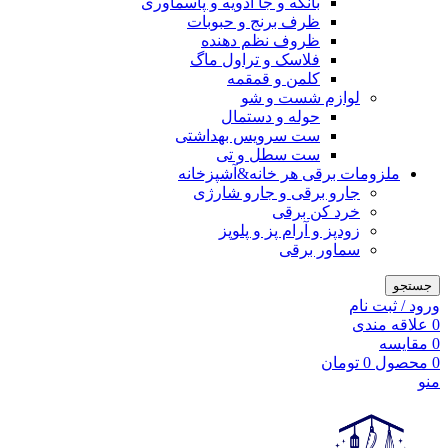
بانکه و جا ادویه و پاسماوری
ظرف برنج و حبوبات
ظروف نظم دهنده
فلاسک و تراول ماگ
کلمن و قمقمه
لوازم شست و شو
حوله و دستمال
ست سرویس بهداشتی
ست سطل و تی
ملزومات برقی هر خانه&آشپزخانه
جارو برقی و جارو شارژی
خرد کن برقی
زودپز و آرام پز و پلوپز
سماور برقی
جستجو
ورود / ثبت نام
0
علاقه مندی
0
مقایسه
0
محصول
0
تومان
منو