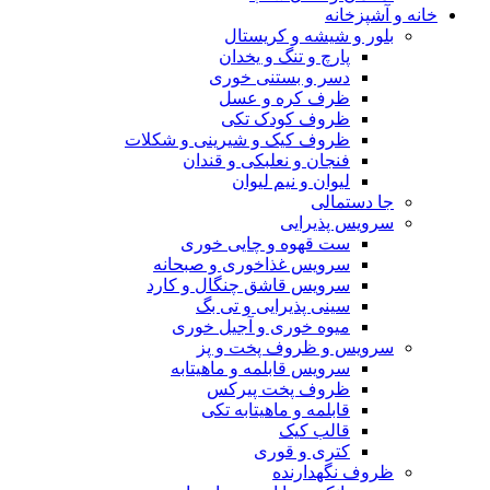
خانه و آشپزخانه
بلور و شیشه و کریستال
پارچ و تنگ و یخدان
دسر و بستنی خوری
ظرف کره و عسل
ظروف کودک تکی
ظروف کیک و شیرینی و شکلات
فنجان و نعلبکی و قندان
لیوان و نیم لیوان
جا دستمالی
سرویس پذیرایی
ست قهوه و چایی خوری
سرویس غذاخوری و صبحانه
سرویس قاشق چنگال و کارد
سینی پذیرایی و تی بگ
میوه خوری و آجیل خوری
سرویس و ظروف پخت و پز
سرویس قابلمه و ماهیتابه
ظروف پخت پیرکس
قابلمه و ماهیتابه تکی
قالب کیک
کتری و قوری
ظروف نگهدارنده