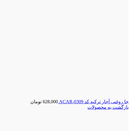
جا روغنی آجار ترکیه کد ACAR-0309
628,000
تومان
بازگشت به محصولات