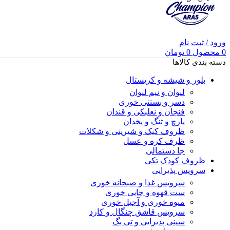
ورود / ثبت نام
0
محصول
0
تومان
دسته بندی کالاها
بلور و شیشه و کریستال
لیوان و نیم لیوان
دسر و بستنی خوری
فنجان و نعلبکی و قندان
پارچ و تنگ و یخدان
ظروف کیک و شیرینی و شکلات
ظرف کره و عسل
جا دستمالی
ظروف کودک تکی
سرویس پذیرایی
سرویس غذا و صبحانه خوری
ست قهوه و چایی خوری
میوه خوری و آجیل خوری
سرویس قاشق چنگال و کارد
سینی پذیرایی و تی بگ