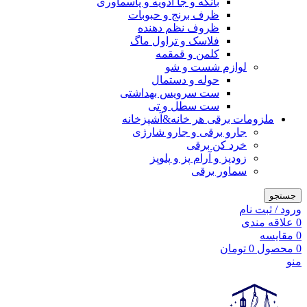
بانکه و جا ادویه و پاسماوری
ظرف برنج و حبوبات
ظروف نظم دهنده
فلاسک و تراول ماگ
کلمن و قمقمه
لوازم شست و شو
حوله و دستمال
ست سرویس بهداشتی
ست سطل و تی
ملزومات برقی هر خانه&آشپزخانه
جارو برقی و جارو شارژی
خرد کن برقی
زودپز و آرام پز و پلوپز
سماور برقی
جستجو
ورود / ثبت نام
0
علاقه مندی
0
مقایسه
0
محصول
0
تومان
منو