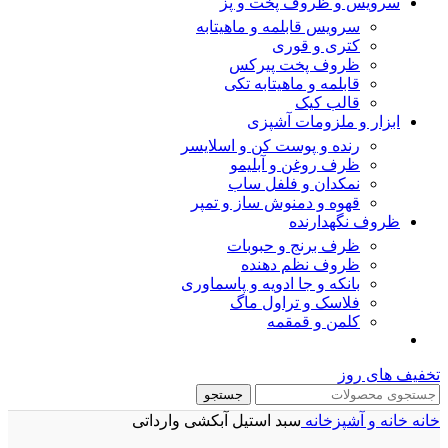
سرویس و ظروف پخت و پز
سرویس قابلمه و ماهیتابه
کتری و قوری
ظروف پخت پیرکس
قابلمه و ماهیتابه تکی
قالب کیک
ابزار و ملزومات آشپزی
رنده و پوست کن و اسلایسر
ظرف روغن و آبلیمو
نمکدان و فلفل ساب
قهوه و دمنوش ساز و تمپر
ظروف نگهدارنده
ظرف برنج و حبوبات
ظروف نظم دهنده
بانکه و جا ادویه و پاسماوری
فلاسک و تراول ماگ
کلمن و قمقمه
تخفیف های روز
جستجو
خانه
خانه و آشپزخانه
سبد استیل آبکشی وارداتی