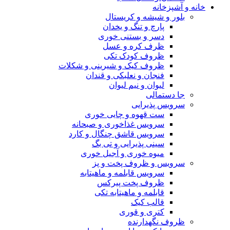
خانه و آشپزخانه
بلور و شیشه و کریستال
پارچ و تنگ و یخدان
دسر و بستنی خوری
ظرف کره و عسل
ظروف کودک تکی
ظروف کیک و شیرینی و شکلات
فنجان و نعلبکی و قندان
لیوان و نیم لیوان
جا دستمالی
سرویس پذیرایی
ست قهوه و چایی خوری
سرویس غذاخوری و صبحانه
سرویس قاشق چنگال و کارد
سینی پذیرایی و تی بگ
میوه خوری و آجیل خوری
سرویس و ظروف پخت و پز
سرویس قابلمه و ماهیتابه
ظروف پخت پیرکس
قابلمه و ماهیتابه تکی
قالب کیک
کتری و قوری
ظروف نگهدارنده