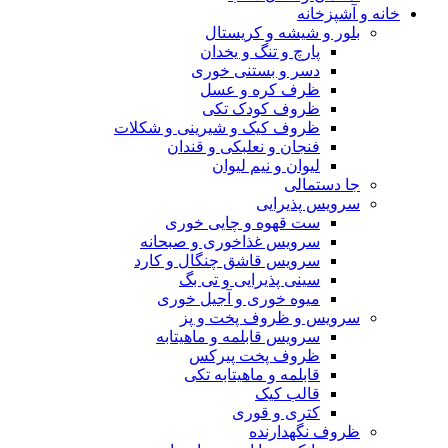
خانه و آشپزخانه
بلور و شیشه و کریستال
پارچ و تنگ و یخدان
دسر و بستنی خوری
ظرف کره و عسل
ظروف کودک تکی
ظروف کیک و شیرینی و شکلات
فنجان و نعلبکی و قندان
لیوان و نیم لیوان
جا دستمالی
سرویس پذیرایی
ست قهوه و چایی خوری
سرویس غذاخوری و صبحانه
سرویس قاشق چنگال و کارد
سینی پذیرایی و تی بگ
میوه خوری و آجیل خوری
سرویس و ظروف پخت و پز
سرویس قابلمه و ماهیتابه
ظروف پخت پیرکس
قابلمه و ماهیتابه تکی
قالب کیک
کتری و قوری
ظروف نگهدارنده