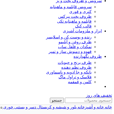
سرویس و ظروف پخت و پز
سرویس قابلمه و ماهیتابه
کتری و قوری
ظروف پخت پیرکس
قابلمه و ماهیتابه تکی
قالب کیک
ابزار و ملزومات آشپزی
رنده و پوست کن و اسلایسر
ظرف روغن و آبلیمو
نمکدان و فلفل ساب
قهوه و دمنوش ساز و تمپر
ظروف نگهدارنده
ظرف برنج و حبوبات
ظروف نظم دهنده
بانکه و جا ادویه و پاسماوری
فلاسک و تراول ماگ
کلمن و قمقمه
تخفیف های روز
جستجو
خانه
خانه و آشپزخانه
بلور و شیشه و کریستال
دسر و بستنی خوری
دس