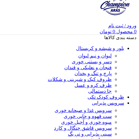
ورود / ثبت نام
0
محصول
0
تومان
دسته بندی کالاها
بلور و شیشه و کریستال
لیوان و نیم لیوان
دسر و بستنی خوری
فنجان و نعلبکی و قندان
پارچ و تنگ و یخدان
ظروف کیک و شیرینی و شکلات
ظرف کره و عسل
جا دستمالی
ظروف کودک تکی
سرویس پذیرایی
سرویس غذا و صبحانه خوری
ست قهوه و چایی خوری
میوه خوری و آجیل خوری
سرویس قاشق چنگال و کارد
سینی پذیرایی و تی بگ