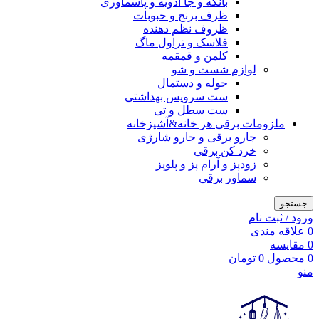
بانکه و جا ادویه و پاسماوری
ظرف برنج و حبوبات
ظروف نظم دهنده
فلاسک و تراول ماگ
کلمن و قمقمه
لوازم شست و شو
حوله و دستمال
ست سرویس بهداشتی
ست سطل و تی
ملزومات برقی هر خانه&آشپزخانه
جارو برقی و جارو شارژی
خرد کن برقی
زودپز و آرام پز و پلوپز
سماور برقی
جستجو
ورود / ثبت نام
0
علاقه مندی
0
مقایسه
0
محصول
0
تومان
منو